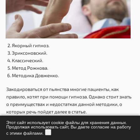
Якорный гипноз.
Эриксоновский.
Классический.
Метод Рожнова.
Методика Довженко.
Закодироваться от пьянства многие пациенты, как
правило, хотят при помощи гипноза. Однако стоит знать
о преимуществах и недостатках данной методики, о
которых речь пойдет далее в статье.
Этот сайт использует cookie файлы для хранения данных.
КАК ПРОХОДИТ КОДИРОВАНИЕ ОТ
Продолжая использовать сайт, Вы даете согласие на работу
с этими файлами.
АЛКОГОЛЯ ГИПНОЗОМ И ПО ДОВЖЕНКО?